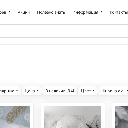
оев
Акции
Полезно знать
Информация
Контакт
улярные
Цена
Цвет
Ширина cм.
В наличии (
94
)