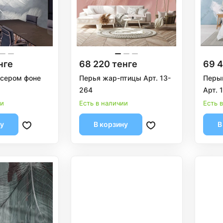
нге
68 220 тенге
69 4
 сером фоне
Перья жар-птицы Арт. 13-
Перыш
264
Арт. 
ии
Есть в наличии
Есть 
ну
В корзину
В