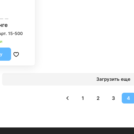
нге
Арт. 15-500
ии
ну
Загрузить еще
1
2
3
4