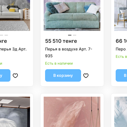
нге
55 510 тенге
66 1
перья 3д Арт.
Перья в воздухе Арт. 7-
Перо 
935
Есть 
ии
Есть в наличии
ну
В корзину
В