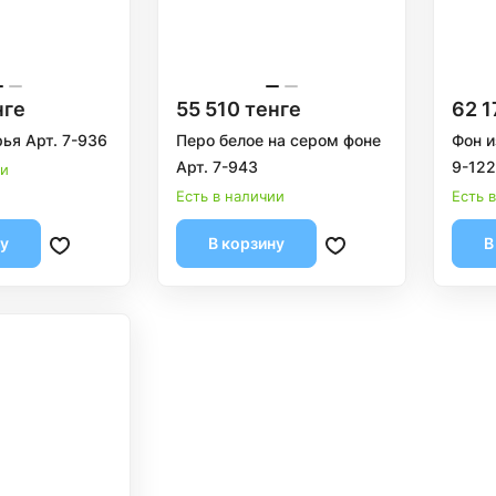
нге
55 510 тенге
62 1
ья Арт. 7-936
Перо белое на сером фоне
Фон и
Арт. 7-943
9-12
ии
Есть в наличии
Есть 
ну
В корзину
В