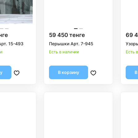
нге
59 450 тенге
69 4
Арт. 15-493
Перышки Арт. 7-945
Узоры
ии
Есть в наличии
Есть 
ну
В корзину
В