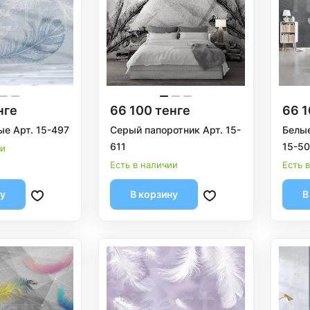
нге
66 100 тенге
66 1
ые Арт. 15-497
Серый папоротник Арт. 15-
Белые
611
15-5
ии
Есть в наличии
Есть 
ну
В корзину
В