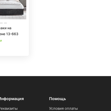
маки на
каменной стене 13-663
ии
Информация
Помощь
Реквизиты
Условия оплаты