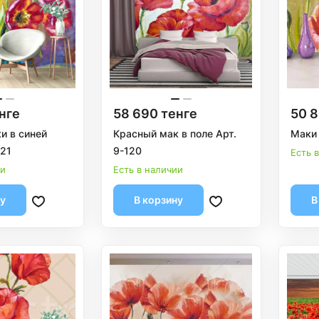
нге
58 690 тенге
50 8
и в синей
Красный мак в поле Арт.
Маки 
121
9-120
Есть 
ии
Есть в наличии
ну
В корзину
В