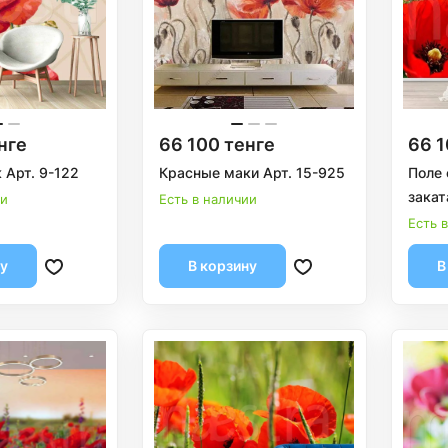
нге
66 100 тенге
66 1
 Арт. 9-122
Красные маки Арт. 15-925
Поле 
закат
ии
Есть в наличии
Есть 
ну
В корзину
В