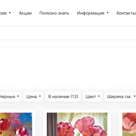
оев
Акции
Полезно знать
Информация
Контакт
улярные
Цена
Цвет
Ширина cм.
В наличии (
13
)