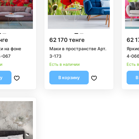
нге
62 170 тенге
62 1
и на фоне
Маки в пространстве Арт.
Яркие
4-067
3-173
4-06
ии
Есть в наличии
Есть 
ну
В корзину
В