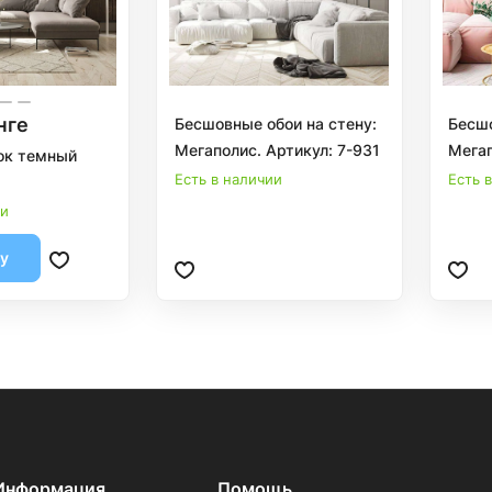
нге
Бесшовные обои на стену:
Бесшо
Мегаполис. Артикул: 7-931
Мегап
ок темный
Есть в наличии
Есть 
ии
ну
Информация
Помощь