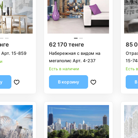
нге
62 170 тенге
85 0
 Арт. 15-859
Набережная с видом на
Отраж
мегаполис Арт. 4-237
15-74
ии
Есть в наличии
Есть 
ну
В корзину
В