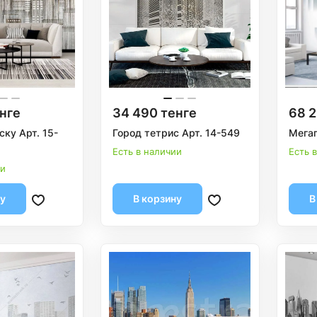
нге
34 490 тенге
68 2
ску Арт. 15-
Город тетрис Арт. 14-549
Мегап
Есть в наличии
Есть 
ии
ну
В корзину
В