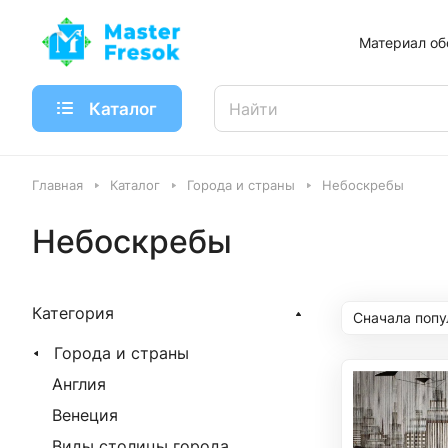
Материал об
Каталог
Главная
Каталог
Города и страны
Небоскребы
Небоскребы
Категория
Сначала поп
Города и страны
Англия
Венеция
Виды столицы города