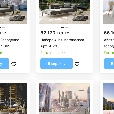
нге
62 170 тенге
66 1
 Городские
Набережная мегаполиса
Абст
 7-369
Арт. 4-233
город
ии
Есть в наличии
Есть 
ну
В корзину
В