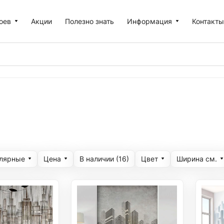
оев
Акции
Полезно знать
Информация
Контакт
улярные
Цена
Цвет
Ширина cм.
В наличии (
16
)