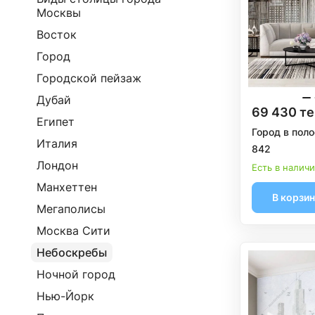
Москвы
Восток
Город
Городской пейзаж
Дубай
69 430 те
Египет
Город в поло
Италия
842
Лондон
Есть в налич
Манхеттен
В корзи
Мегаполисы
Москва Сити
Небоскребы
Ночной город
Нью-Йорк