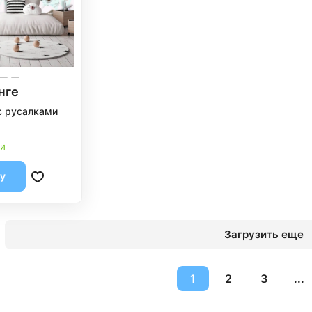
нге
с русалками
ии
ну
Загрузить еще
1
2
3
...