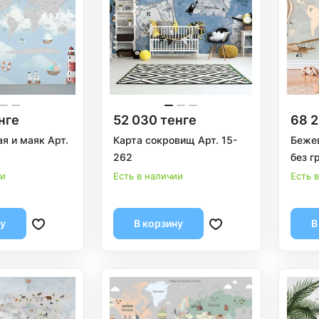
нге
52 030 тенге
68 2
я и маяк Арт.
Карта сокровищ Арт. 15-
Бежев
262
без г
ии
Есть в наличии
Есть 
ну
В корзину
В