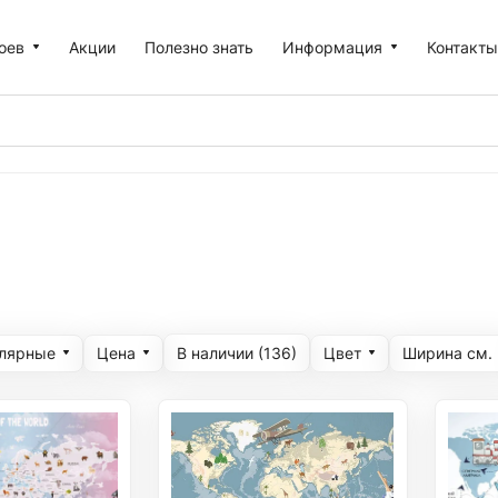
оев
Акции
Полезно знать
Информация
Контакт
улярные
Цена
Цвет
Ширина cм.
В наличии (
136
)