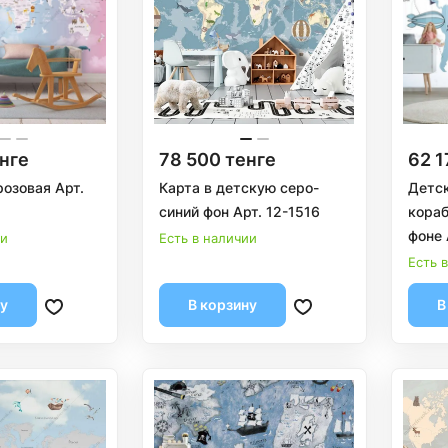
нге
78 500 тенге
62 1
розовая Арт.
Карта в детскую серо-
Детск
синий фон Арт. 12-1516
кораб
фоне 
ии
Есть в наличии
Есть 
ну
В корзину
В