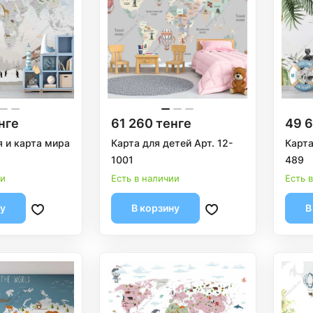
нге
61 260 тенге
49 6
 и карта мира
Карта для детей Арт. 12-
Карта
1001
489
ии
Есть в наличии
Есть 
ну
В корзину
В