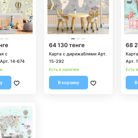
нге
64 130 тенге
68 2
ая с
Карта с дирижаблями Арт.
Карта
Арт. 14-674
15-292
Арт. 
ии
Есть в наличии
Есть 
ну
В корзину
В