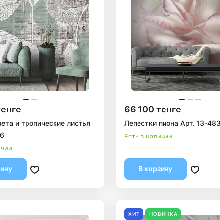
тенге
66 100 тенге
зета и тропические листья
Лепестки пиона Арт. 13-48
46
Есть в наличии
ичии
зину
В корзину
ХИТ
НОВИНКА