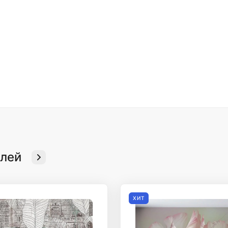
елей
ХИТ