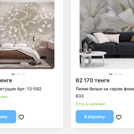
тенге
62 170 тенге
етущее Арт. 13-592
Лилии белые на сером фоне 
633
ичии
Есть в наличии
зину
В корзину