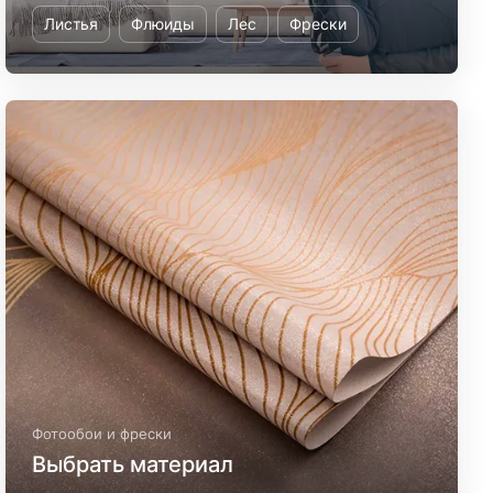
Листья
Флюиды
Лес
Фрески
Фотообои и фрески
Выбрать материал