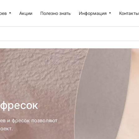
оев
Акции
Полезно знать
Информация
Контакт
 фресок
ев и фресок позволяют
оект.