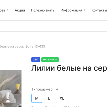
оев
Акции
Полезно знать
Информация
Контакт
белые на сером фоне 13-633
ХИТ
НОВИНКА
Лилии белые на сер
Типоразмер :
M
M
L
XL