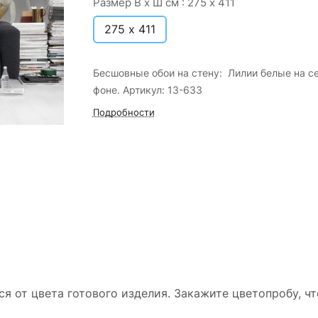
Размер В х Ш см :
275 х 411
275 х 411
Бесшовные обои на стену: Лилии белые на с
фоне. Артикул: 13-633
Подробности
ся от цвета готового изделия. Закажите цветопробу, ч