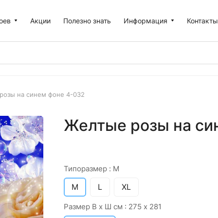
оев
Акции
Полезно знать
Информация
Контакт
розы на синем фоне 4-032
Желтые розы на си
Типоразмер :
M
M
L
XL
Размер В х Ш см :
275 х 281