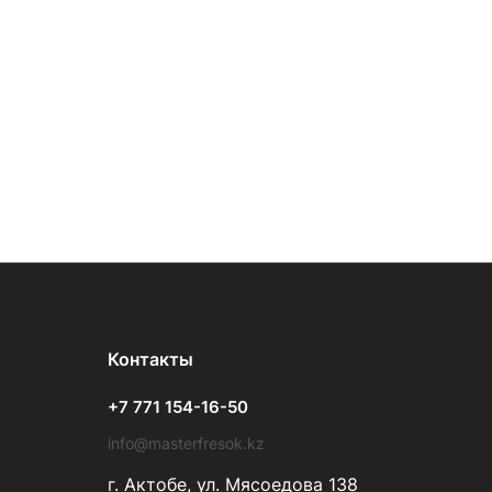
Контакты
+7 771 154-16-50
info@masterfresok.kz
г. Актобе, ул. Мясоедова 138