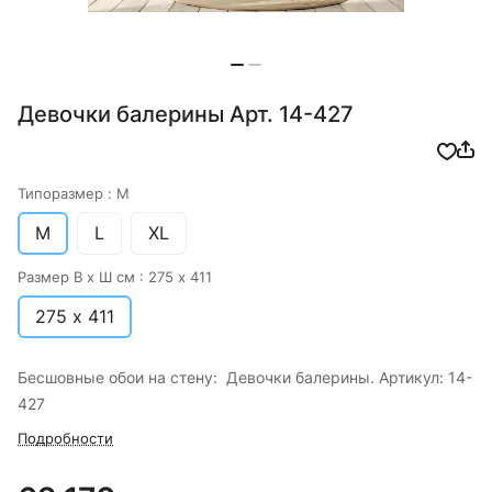
Девочки балерины Арт. 14-427
Типоразмер :
M
M
L
XL
Размер В х Ш см :
275 х 411
275 х 411
Бесшовные обои на стену: Девочки балерины. Артикул: 14-
427
Подробности