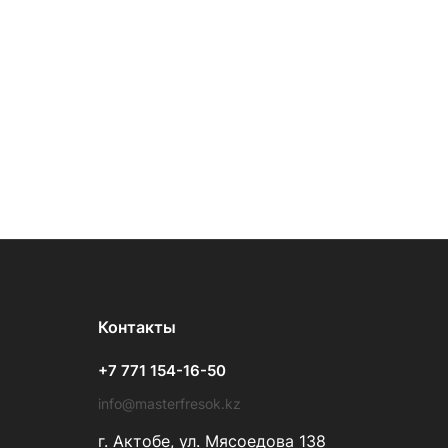
Контакты
+7 771 154-16-50
info@masterfresok.kz
г. Актобе, ул. Мясоедова 138