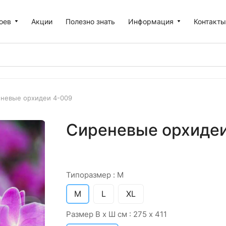
оев
Акции
Полезно знать
Информация
Контакт
невые орхидеи 4-009
Сиреневые орхидеи
Типоразмер :
M
M
L
XL
Размер В х Ш см :
275 х 411