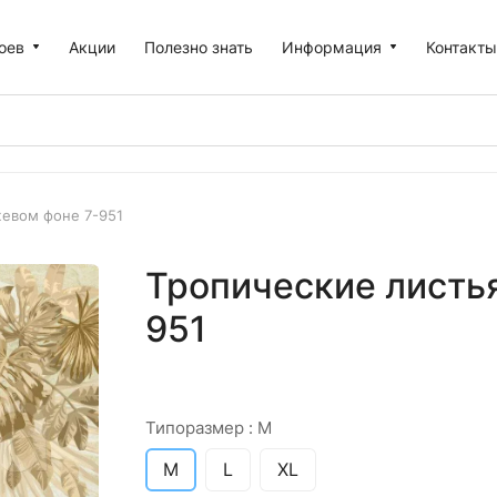
оев
Акции
Полезно знать
Информация
Контакт
жевом фоне 7-951
Тропические листья
951
Типоразмер :
M
M
L
XL