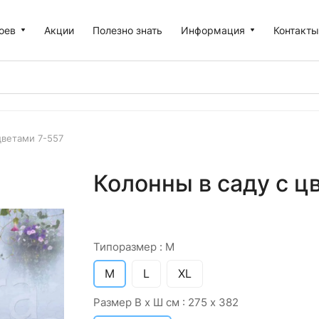
оев
Акции
Полезно знать
Информация
Контакт
цветами 7-557
Колонны в саду с ц
Типоразмер :
M
M
L
XL
Размер В х Ш см :
275 х 382