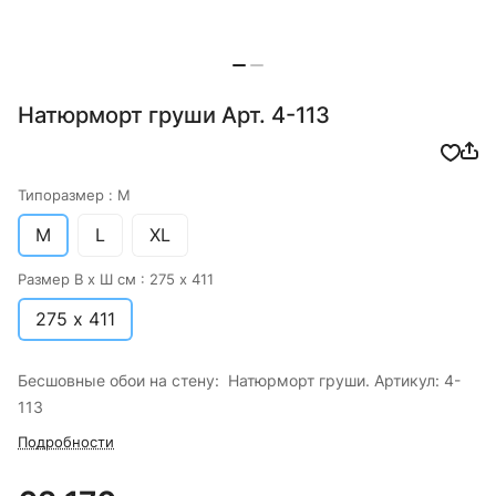
Натюрморт груши Арт. 4-113
Типоразмер :
M
M
L
XL
Размер В х Ш см :
275 х 411
275 х 411
Бесшовные обои на стену: Натюрморт груши. Артикул: 4-
113
Подробности