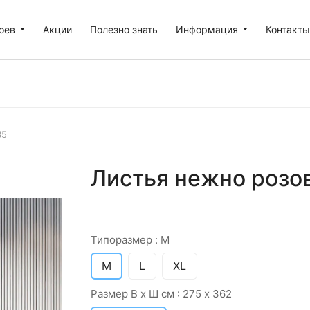
оев
Акции
Полезно знать
Информация
Контакт
35
Листья нежно розов
Типоразмер :
M
M
L
XL
Размер В х Ш см :
275 х 362