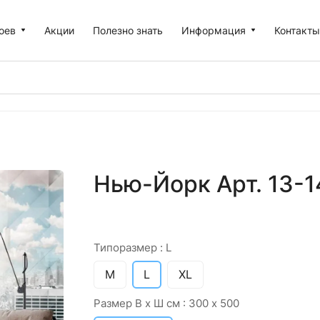
оев
Акции
Полезно знать
Информация
Контакт
Нью-Йорк Арт. 13-1
Типоразмер :
L
M
L
XL
Размер В х Ш см :
300 х 500