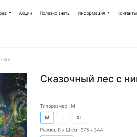
оев
Акции
Полезно знать
Информация
Контакт
7-538
Сказочный лес с ни
Типоразмер :
M
M
L
XL
Размер В х Ш см :
275 х 344