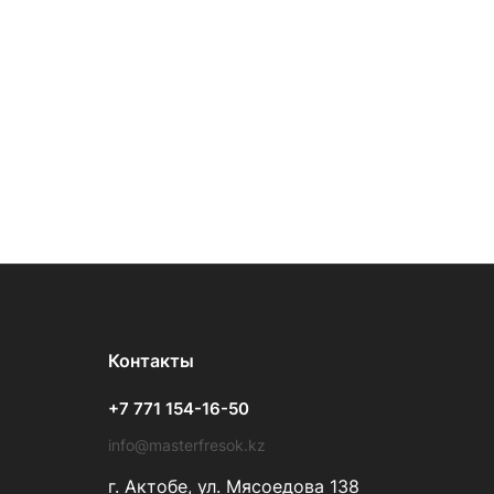
Контакты
+7 771 154-16-50
info@masterfresok.kz
г. Актобе, ул. Мясоедова 138