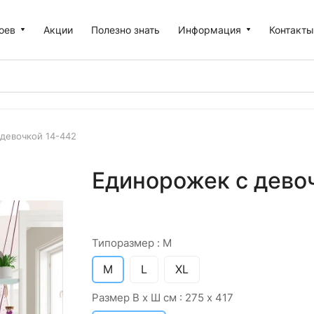
оев
Акции
Полезно знать
Информация
Контакт
девочкой 14-442
Единорожек с девоч
Типоразмер :
M
M
L
XL
Размер В х Ш см :
275 х 417