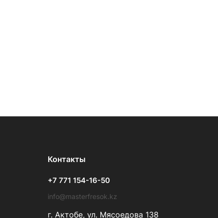
Контакты
+7 771 154-16-50
info@masterfresok.kz
г. Актобе, ул. Мясоедова 138