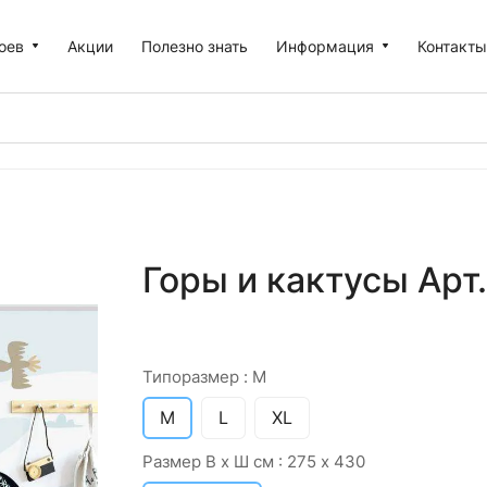
оев
Акции
Полезно знать
Информация
Контакт
Горы и кактусы Арт.
Типоразмер :
M
M
L
XL
Размер В х Ш см :
275 х 430