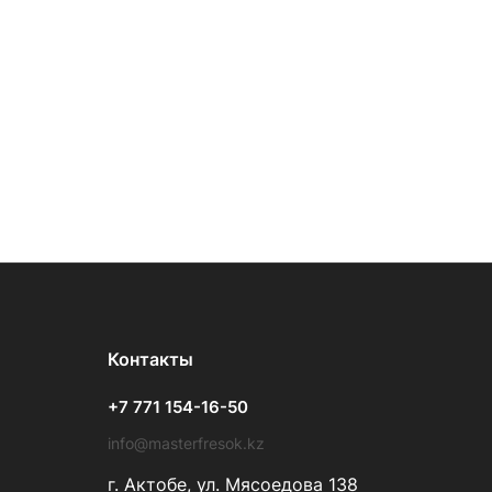
Контакты
+7 771 154-16-50
info@masterfresok.kz
г. Актобе, ул. Мясоедова 138