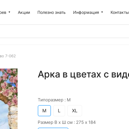
оев
Акции
Полезно знать
Информация
Контакт
во 7-062
Арка в цветах с вид
Типоразмер :
M
M
L
XL
Размер В х Ш см :
275 х 184