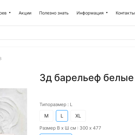
оев
Акции
Полезно знать
Информация
Контакт
8
3д барельеф белые 
Типоразмер :
L
M
L
XL
Размер В х Ш см :
300 х 477