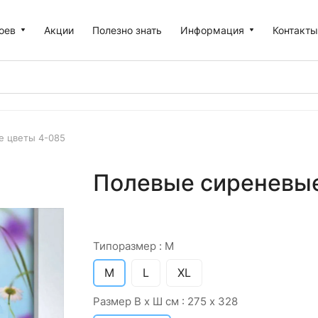
оев
Акции
Полезно знать
Информация
Контакт
е цветы 4-085
Полевые сиреневые
Типоразмер :
M
M
L
XL
Размер В х Ш см :
275 х 328