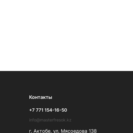
Контакты
+7 771 154-16-50
info@masterfresok.kz
г. Актобе, ул. Мясоедова 138