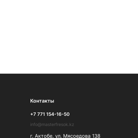
Контакты
+7 771 154-16-50
info@masterfresok.kz
г. Актобе, ул. Мясоедова 138