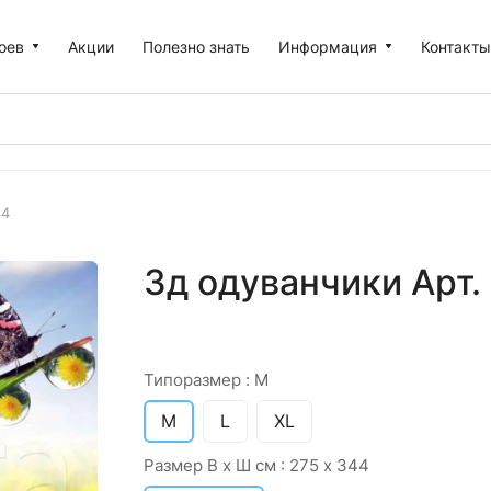
оев
Акции
Полезно знать
Информация
Контакт
44
3д одуванчики Арт.
Типоразмер :
M
M
L
XL
Размер В х Ш см :
275 х 344