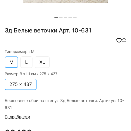
3д Белые веточки Арт. 10-631
Типоразмер :
M
M
L
XL
Размер В х Ш см :
275 х 437
275 х 437
Бесшовные обои на стену: 3д Белые веточки. Артикул: 10-
631
Подробности