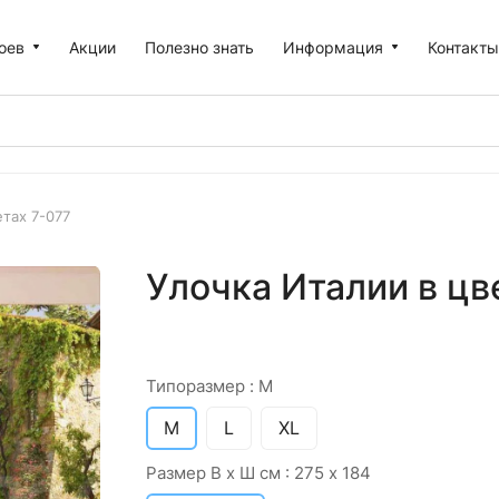
оев
Акции
Полезно знать
Информация
Контакт
етах 7-077
Улочка Италии в цв
Типоразмер :
M
M
L
XL
Размер В х Ш см :
275 х 184