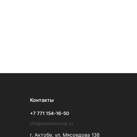
Контакты
+7 771 154-16-50
info@masterfresok.kz
г. Актобе, ул. Мясоедова 138