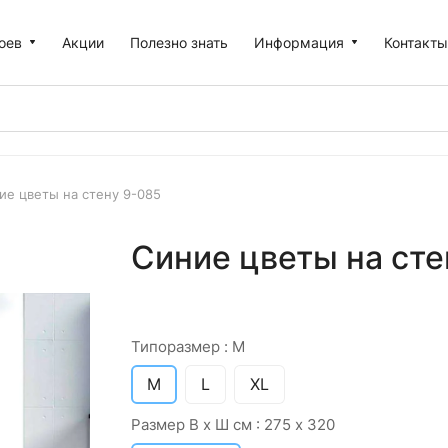
оев
Акции
Полезно знать
Информация
Контакт
ие цветы на стену 9-085
Синие цветы на сте
Типоразмер :
M
M
L
XL
Размер В х Ш см :
275 х 320