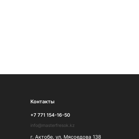
Контакты
+7 771 154-16-50
info@masterfresok.kz
г. Актобе, ул. Мясоедова 138