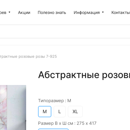
оев
Акции
Полезно знать
Информация
Контакт
трактные розовые розы 7-925
Абстрактные розов
Типоразмер :
M
M
L
XL
Размер В х Ш см :
275 х 417