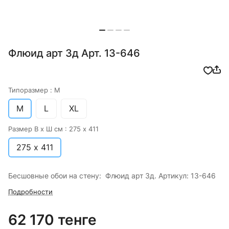
Флюид арт 3д Арт. 13-646
Типоразмер :
M
M
L
XL
Размер В х Ш см :
275 х 411
275 х 411
Бесшовные обои на стену: Флюид арт 3д. Артикул: 13-646
Подробности
62 170 тенге