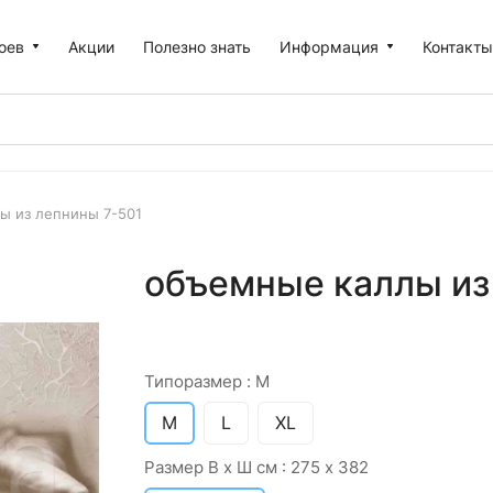
оев
Акции
Полезно знать
Информация
Контакт
ы из лепнины 7-501
объемные каллы из 
Типоразмер :
M
M
L
XL
Размер В х Ш см :
275 х 382