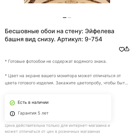
Бесшовные обои на стену: Эйфелева
башня вид снизу. Артикул: 9-754
* Готовые фотообои не содержат водяного знака.
* Цвет на экране вашего монитора может отличаться от
цвета готового изделия. Закажите цветопробу, чтобы быть
уверенными в итоговом цвете.
Есть в наличии
* Изготовление одной цветопробы БЕСПЛАТНО
Гарантия 5 лет
* Фотообои на заказ по вашим размерам с доставкой по
Цена действительна только для интернет-магазина и
Казахстану
может отличаться от цен в розничных магазинах