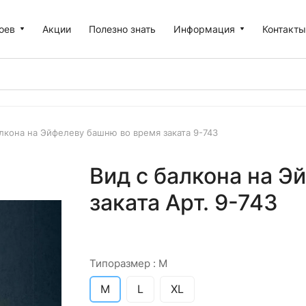
оев
Акции
Полезно знать
Информация
Контакт
алкона на Эйфелеву башню во время заката 9-743
Вид с балкона на Э
заката Арт. 9-743
Типоразмер :
M
M
L
XL