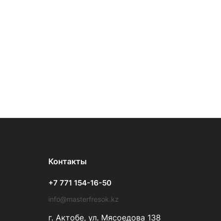
Контакты
+7 771 154-16-50
info@masterfresok.kz
г. Актобе, ул. Мясоедова 138