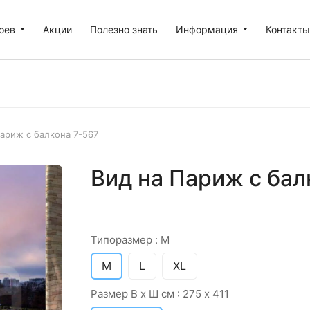
оев
Акции
Полезно знать
Информация
Контакт
Париж с балкона 7-567
Вид на Париж с бал
Типоразмер :
M
M
L
XL
Размер В х Ш см :
275 х 411