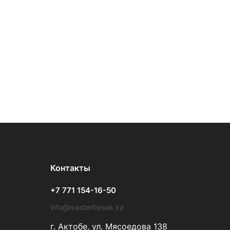
Контакты
+7 771 154-16-50
info@masterfresok.kz
г. Актобе, ул. Мясоедова 138