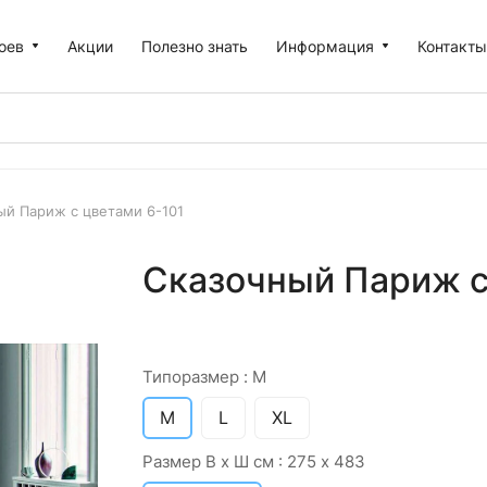
оев
Акции
Полезно знать
Информация
Контакт
ый Париж с цветами 6-101
Сказочный Париж с 
Типоразмер :
M
M
L
XL
Размер В х Ш см :
275 х 483