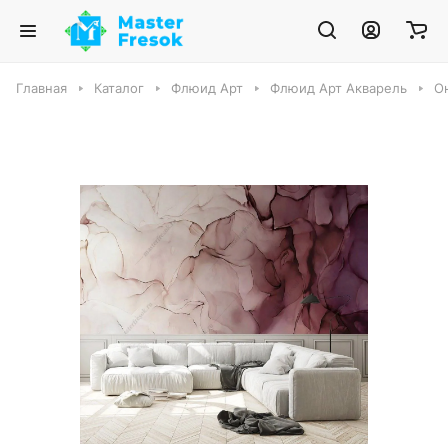
Главная
Каталог
Флюид Арт
Флюид Арт Акварель
О