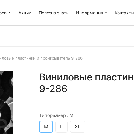
оев
Акции
Полезно знать
Информация
Контакт
иловые пластинки и проигрыватель 9-286
Виниловые пластинк
9-286
Типоразмер :
M
M
L
XL