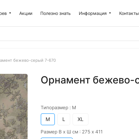
оев
Акции
Полезно знать
Информация
Контакт
амент бежево-серый 7-670
Орнамент бежево-с
Типоразмер :
M
M
L
XL
Размер В х Ш см :
275 х 411