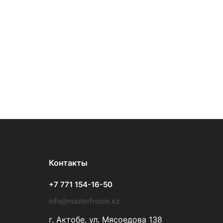
Контакты
+7 771 154-16-50
info@masterfresok.kz
г. Актобе, ул. Мясоедова 138