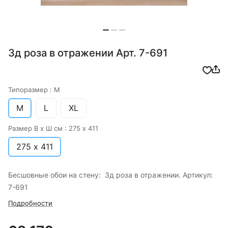
3д роза в отражении Арт. 7-691
Типоразмер :
M
M
L
XL
Размер В х Ш см :
275 х 411
275 х 411
Бесшовные обои на стену: 3д роза в отражении. Артикул:
7-691
Подробности