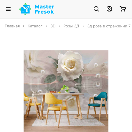
Главная
Каталог
3D
Розы 3Д
3д роза в отражении 7