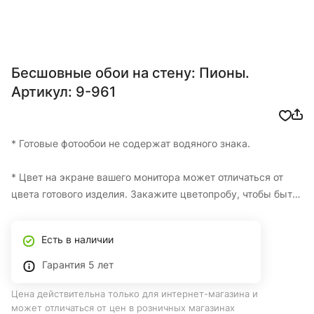
Бесшовные обои на стену: Пионы.
Артикул: 9-961
* Готовые фотообои не содержат водяного знака.
* Цвет на экране вашего монитора может отличаться от
цвета готового изделия. Закажите цветопробу, чтобы быть
уверенными в итоговом цвете.
Есть в наличии
* Изготовление одной цветопробы БЕСПЛАТНО
Гарантия 5 лет
* Фотообои на заказ по вашим размерам с доставкой по
Цена действительна только для интернет-магазина и
Казахстану
может отличаться от цен в розничных магазинах