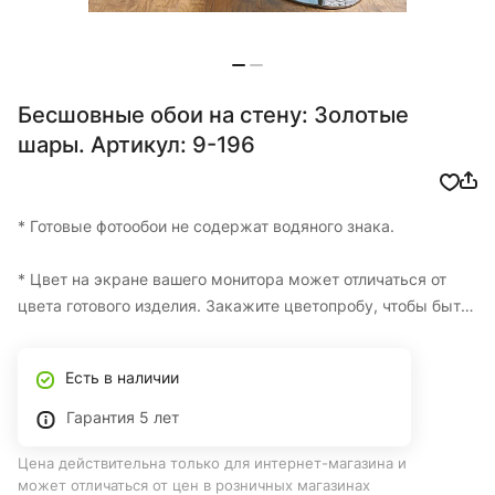
Бесшовные обои на стену: Золотые
шары. Артикул: 9-196
* Готовые фотообои не содержат водяного знака.
* Цвет на экране вашего монитора может отличаться от
цвета готового изделия. Закажите цветопробу, чтобы быть
уверенными в итоговом цвете.
Есть в наличии
* Изготовление одной цветопробы БЕСПЛАТНО
Гарантия 5 лет
* Фотообои на заказ по вашим размерам с доставкой по
Цена действительна только для интернет-магазина и
Казахстану
может отличаться от цен в розничных магазинах