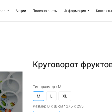
оев
Акции
Полезно знать
Информация
Контакт
Круговорот фруктов
Типоразмер :
M
M
L
XL
Размер В х Ш см :
275 х 293