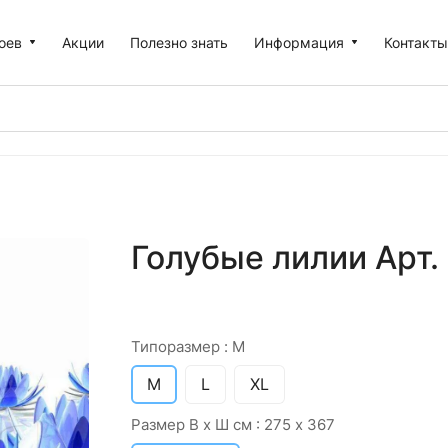
оев
Акции
Полезно знать
Информация
Контакт
Голубые лилии Арт.
Типоразмер :
M
M
L
XL
Размер В х Ш см :
275 х 367