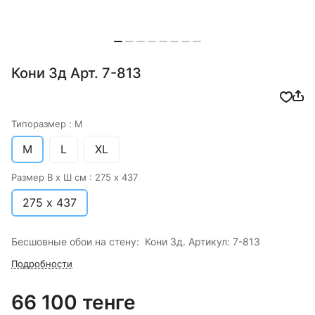
Кони 3д Арт. 7-813
Типоразмер :
M
M
L
XL
Размер В х Ш см :
275 х 437
275 х 437
Бесшовные обои на стену: Кони 3д. Артикул: 7-813
Подробности
66 100 тенге