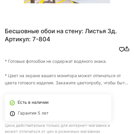
Бесшовные обои на стену: Листья 3д.
Артикул: 7-804
* Готовые фотообои не содержат водяного знака.
* Цвет на экране вашего монитора может отличаться от
цвета готового изделия. Закажите цветопробу, чтобы быть
уверенными в итоговом цвете.
Есть в наличии
* Изготовление одной цветопробы БЕСПЛАТНО
Гарантия 5 лет
* Фотообои на заказ по вашим размерам с доставкой по
Цена действительна только для интернет-магазина и
Казахстану
может отличаться от цен в розничных магазинах