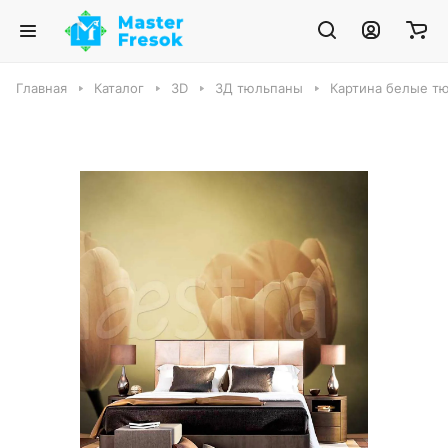
Главная
Каталог
3D
3Д тюльпаны
Картина белые тю