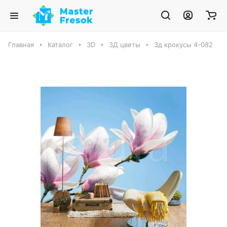
Главная
Каталог
3D
3Д цветы
3д крокусы 4-082