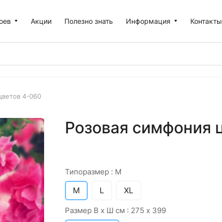
оев
Акции
Полезно знать
Информация
Контакт
цветов 4-060
Розовая симфония ц
Типоразмер :
M
M
L
XL
Размер В х Ш см :
275 х 399