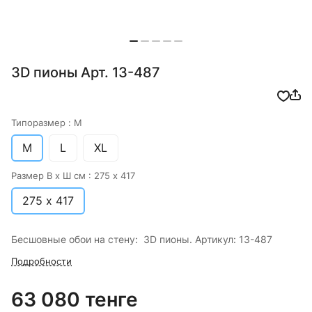
3D пионы Арт. 13-487
Типоразмер :
M
M
L
XL
Размер В х Ш см :
275 х 417
275 х 417
Бесшовные обои на стену: 3D пионы. Артикул: 13-487
Подробности
63 080 тенге