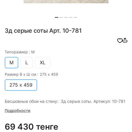
3д серые соты Арт. 10-781
Типоразмер :
M
M
L
XL
Размер В х Ш см :
275 х 459
275 х 459
Бесшовные обои на стену: 3д серые соты. Артикул: 10-781
Подробности
69 430 тенге