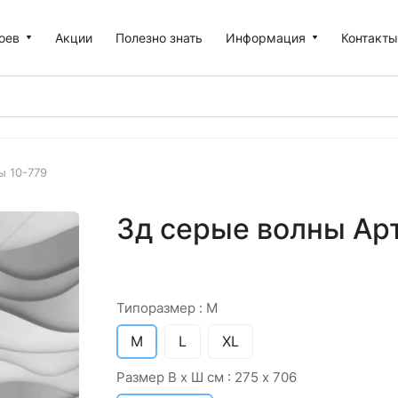
оев
Акции
Полезно знать
Информация
Контакт
ы 10-779
3д серые волны Арт
Типоразмер :
M
M
L
XL
Размер В х Ш см :
275 х 706