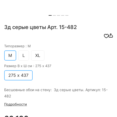
3д серые цветы Арт. 15-482
Типоразмер :
M
M
L
XL
Размер В х Ш см :
275 х 437
275 х 437
Бесшовные обои на стену: 3д серые цветы. Артикул: 15-
482
Подробности