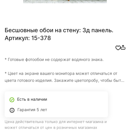
Бесшовные обои на стену: 3д панель.
Артикул: 15-378
* Готовые фотообои не содержат водяного знака.
* Цвет на экране вашего монитора может отличаться от
цвета готового изделия. Закажите цветопробу, чтобы быть
уверенными в итоговом цвете.
Есть в наличии
* Изготовление одной цветопробы БЕСПЛАТНО
Гарантия 5 лет
* Фотообои на заказ по вашим размерам с доставкой по
Цена действительна только для интернет-магазина и
Казахстану
может отличаться от цен в розничных магазинах