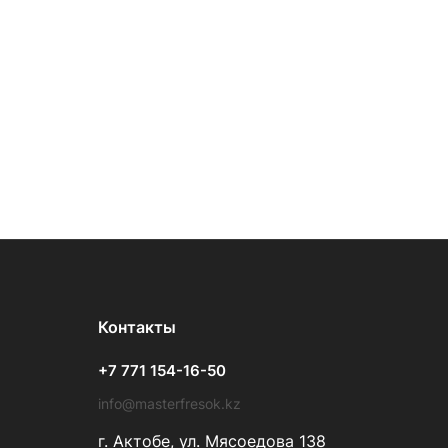
Контакты
+7 771 154-16-50
info@masterfresok.kz
г. Актобе, ул. Мясоедова 138