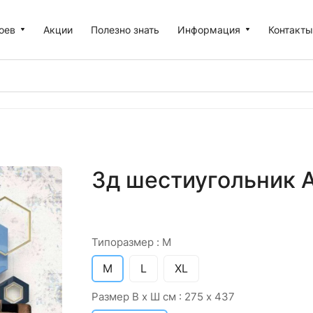
оев
Акции
Полезно знать
Информация
Контакт
3д шестиугольник А
Типоразмер :
M
M
L
XL
Размер В х Ш см :
275 х 437